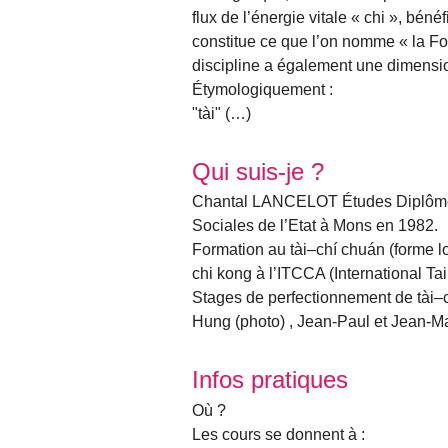
flux de l’énergie vitale « chi », bén
constitue ce que l’on nomme « la For
discipline a également une dimension
Étymologiquement :
"tài" (…)
Qui suis-je ?
Chantal LANCELOT Études Diplôme d’
Sociales de l’Etat à Mons en 1982.
Formation au tài–chí chuán (forme lo
chi kong à l’ITCCA (International T
Stages de perfectionnement de tài–
Hung (photo) , Jean-Paul et Jean-M
Infos pratiques
Où ?
Les cours se donnent à :