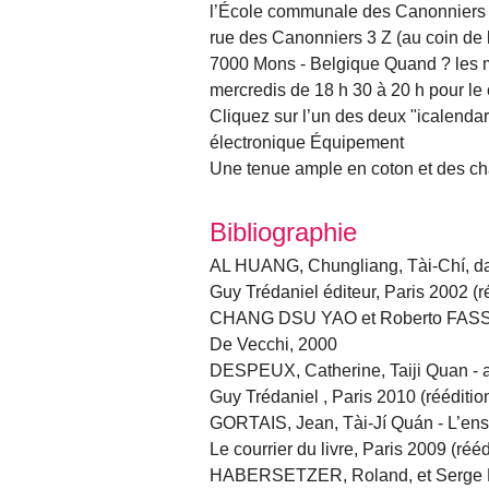
l’École communale des Canonniers (s
rue des Canonniers 3 Z (au coin de 
7000 Mons - Belgique Quand ? les mar
mercredis de 18 h 30 à 20 h pour le
Cliquez sur l’un des deux "icalendar
électronique Équipement
Une tenue ample en coton et des ch
Bibliographie
AL HUANG, Chungliang, Tài-Chí, d
Guy Trédaniel éditeur, Paris 2002 (r
CHANG DSU YAO et Roberto FASSI, 
De Vecchi, 2000
DESPEUX, Catherine, Taiji Quan - ar
Guy Trédaniel , Paris 2010 (rééditio
GORTAIS, Jean, Tài-Jí Quán - L’ens
Le courrier du livre, Paris 2009 (rééd
HABERSETZER, Roland, et Serge DR