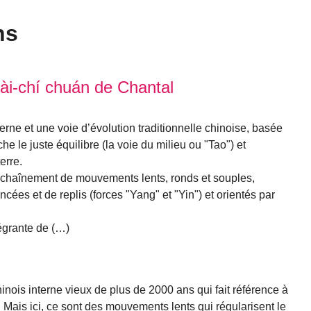
ns
ài-chí chuán de Chantal
nterne et une voie d’évolution traditionnelle chinoise, basée
he le juste équilibre (la voie du milieu ou "Tao") et
erre.
enchaînement de mouvements lents, ronds et souples,
ées et de replis (forces "Yang" et "Yin") et orientés par
tégrante de (…)
hinois interne vieux de plus de 2000 ans qui fait référence à
Mais ici, ce sont des mouvements lents qui régularisent le