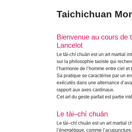
Taichichuan Mo
Articles les plus récents
Bienvenue au cours de t
Lancelot
Le tài-chí chuán est un art martial i
sur la philosophie taoïste qui recherc
l’harmonie de l’homme entre ciel et t
Sa pratique se caractérise par un 
exécutés dans une alternance d’avanc
rapport aux axes cardinaux.
Cet art du geste parfait est partie in
Le tài–chí chuán
Le tài–chí chuán est un art martial c
l’énergétique, comme l’acupuncture. 